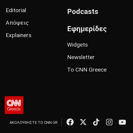
Editorial
Podcasts
Απόψεις
Εφημερίδες
Explainers
Widgets
Newsletter
Το CNN Greece
ΑΚΟΛΟΥΘΗΣΤΕ ΤΟ CNN.GR