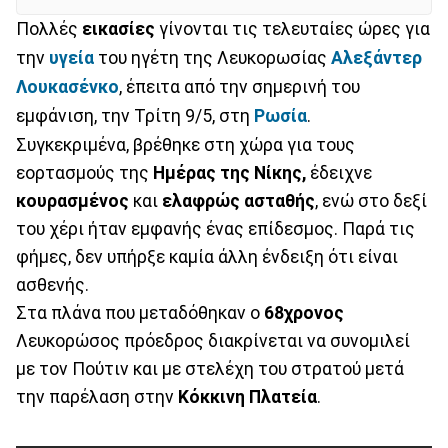
Πολλές
εικασίες
γίνονται τις τελευταίες ώρες για
την
υγεία
του ηγέτη της Λευκορωσίας
Αλεξάντερ
Λουκασένκο
, έπειτα από την σημερινή του
εμφάνιση, την Τρίτη 9/5, στη
Ρωσία
.
Συγκεκριμένα, βρέθηκε στη χώρα για τους
εορτασμούς της
Ημέρας της Νίκης,
έδειχνε
κουρασμένος
και
ελαφρώς
ασταθής
, ενώ στο δεξί
του χέρι ήταν εμφανής ένας επίδεσμος. Παρά τις
φήμες, δεν υπήρξε καμία άλλη ένδειξη ότι είναι
ασθενής.
Στα πλάνα που μεταδόθηκαν ο
68χρονος
Λευκορώσος πρόεδρος διακρίνεται να συνομιλεί
με τον Πούτιν και με στελέχη του στρατού μετά
την παρέλαση στην
Κόκκινη
Πλατεία
.