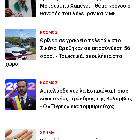
Μοτζτάμπα Χαμενεΐ - Θέμα χρόνου ο
θάνατός του λένε ιρανικά ΜΜΕ
ΚΟΣΜΟΣ
Θρίλερ σε γραφείο τελετών στο
Σικάγο: Βρέθηκαν σε αποσύνθεση 56
σοροί - Τρωκτικά, σκουλήκια στο
χώρο
ΚΟΣΜΟΣ
Αμπελάρδο ντε λα Εσπριέγια: Ποιος
είναι ο νέος πρόεδρος της Κολομβίας
- Ο «Τίγρης» εκατομμυριούχος
ΧΡΗΜΑ