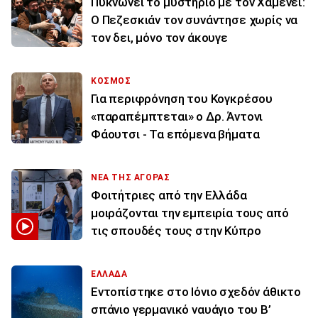
Πυκνώνει το μυστήριο με τον Χαμενεΐ:
Ο Πεζεσκιάν τον συνάντησε χωρίς να
τον δει, μόνο τον άκουγε
ΚΟΣΜΟΣ
Για περιφρόνηση του Κογκρέσου
«παραπέμπτεται» ο Δρ. Άντονι
Φάουτσι - Τα επόμενα βήματα
ΝΕΑ ΤΗΣ ΑΓΟΡΑΣ
Φοιτήτριες από την Ελλάδα
μοιράζονται την εμπειρία τους από
τις σπουδές τους στην Κύπρο
ΕΛΛΑΔΑ
Εντοπίστηκε στο Ιόνιο σχεδόν άθικτο
σπάνιο γερμανικό ναυάγιο του Β’