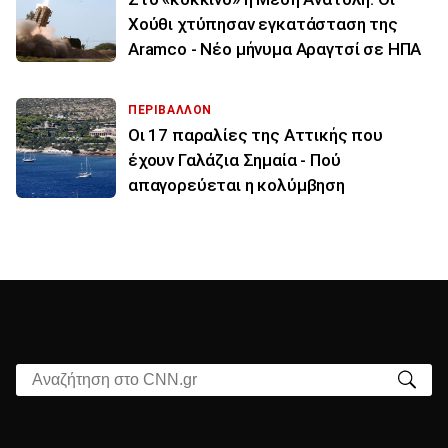
Χούθι χτύπησαν εγκατάσταση της
Aramco - Νέο μήνυμα Αραγτσί σε ΗΠΑ
ΠΕΡΙΒΑΛΛΟΝ
Οι 17 παραλίες της Αττικής που
έχουν Γαλάζια Σημαία - Πού
απαγορεύεται η κολύμβηση
Αναζήτηση στο CNN.gr