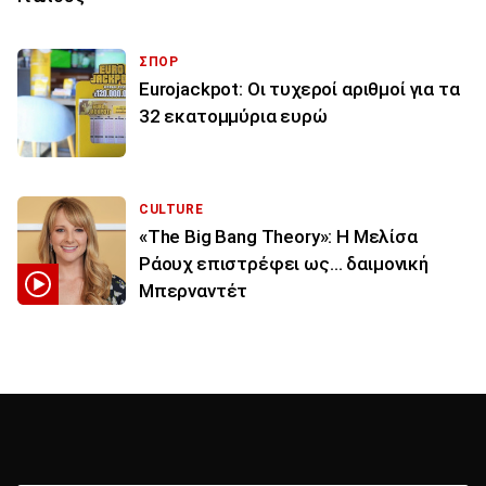
ΣΠΟΡ
Eurojackpot: Οι τυχεροί αριθμοί για τα
32 εκατoμμύρια ευρώ
CULTURE
«The Big Bang Theory»: Η Μελίσα
Ράουχ επιστρέφει ως… δαιμονική
Μπερναντέτ