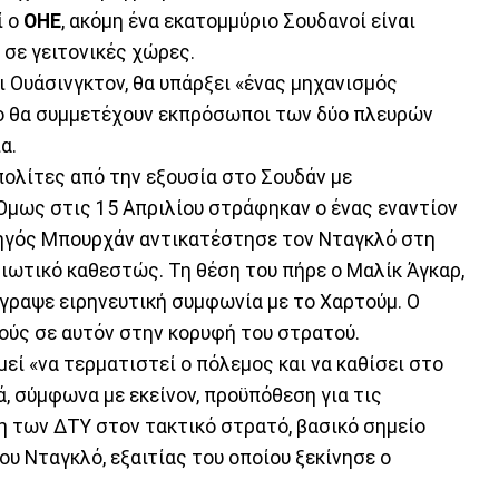
ί ο
ΟΗΕ
, ακόμη ένα εκατομμύριο Σουδανοί είναι
 σε γειτονικές χώρες.
ι Ουάσινγκτον, θα υπάρξει «ένας μηχανισμός
ίο θα συμμετέχουν εκπρόσωποι των δύο πλευρών
α.
πολίτες από την εξουσία στο Σουδάν με
Όμως στις 15 Απριλίου στράφηκαν ο ένας εναντίον
τηγός Μπουρχάν αντικατέστησε τον Νταγκλό στη
ιωτικό καθεστώς. Τη θέση του πήρε ο Μαλίκ Άγκαρ,
γραψε ειρηνευτική συμφωνία με το Χαρτούμ. Ο
ούς σε αυτόν στην κορυφή του στρατού.
εί «να τερματιστεί ο πόλεμος και να καθίσει στο
, σύμφωνα με εκείνον, προϋπόθεση για τις
η των ΔΤΥ στον τακτικό στρατό, βασικό σημείο
υ Νταγκλό, εξαιτίας του οποίου ξεκίνησε ο