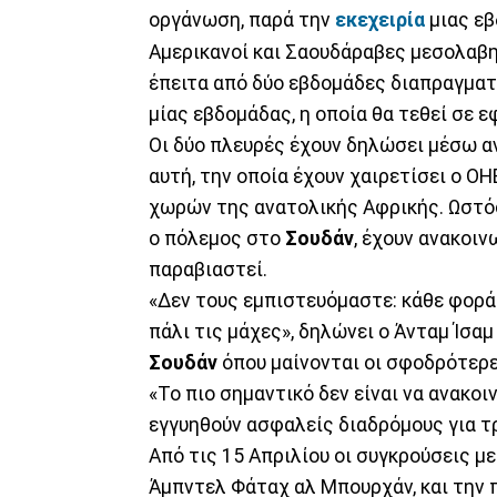
οργάνωση, παρά την
εκεχειρία
μιας ε
Αμερικανοί και Σαουδάραβες μεσολαβη
έπειτα από δύο εβδομάδες διαπραγματ
μίας εβδομάδας, η οποία θα τεθεί σε 
Οι δύο πλευρές έχουν δηλώσει μέσω α
αυτή, την οποία έχουν χαιρετίσει ο ΟΗ
χωρών της ανατολικής Αφρικής. Ωστόσ
ο πόλεμος στο
Σουδάν
, έχουν ανακοιν
παραβιαστεί.
«Δεν τους εμπιστευόμαστε: κάθε φορά 
πάλι τις μάχες», δηλώνει ο Άνταμ Ίσα
Σουδάν
όπου μαίνονται οι σφοδρότερ
«Το πιο σημαντικό δεν είναι να ανακοι
εγγυηθούν ασφαλείς διαδρόμους για τρ
Από τις 15 Απριλίου οι συγκρούσεις μ
Άμπντελ Φάταχ αλ Μπουρχάν, και την