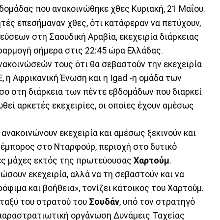
βδομάδας που ανακοινώθηκε χθες Κυριακή, 21 Μαΐου.
τές επεσήμαναν χθες, ότι κατάφεραν να πετύχουν,
εύσεων στη Σαουδική Αραβία, εκεχειρία διάρκειας
εφαρμογή σήμερα στις 22:45 ώρα Ελλάδας.
νακοινώσεών τους ότι θα σεβαστούν την εκεχειρία
Ε, η Αφρικανική Ένωση και η Igad -η ομάδα των
ο στη διάρκεια των πέντε εβδομάδων που διαρκεί
ωθεί αρκετές εκεχειρίες, οι οποίες έχουν αμέσως
ανακοινώνουν εκεχειρία και αμέσως ξεκινούν και
μ έμπορος στο Νταρφούρ, περιοχή στο δυτικό
ες μάχες εκτός της πρωτεύουσας
Χαρτούμ
.
νώσουν εκεχειρία, αλλά να τη σεβαστούν και να
όφιμα και βοήθεια», τονίζει κάτοικος του Χαρτούμ.
εταξύ του στρατού του
Σουδάν
, υπό τον στρατηγό
 παραστρατιωτική οργάνωση Δυνάμεις Ταχείας