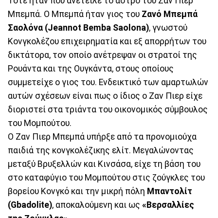
Τότε ήταν που ανέτειλε το άστρο του Ζαν Πιερ
Μπεμπά. Ο Μπεμπά ήταν γιος του
Ζανό Μπεμπά
Σαολόνα (Jeannot Bemba Saolona)
, γνωστού
Κονγκολέζου επιχειρηματία και εξ απορρήτων του
δικτάτορα, τον οποίο ανέτρεψαν οι στρατοί της
Ρουάντα και της Ουγκάντα, στους οποίους
συμμετείχε ο γιος του. Ενδεικτικό των αμαρτωλών
αυτών σχέσεων είναι πως ο ίδιος ο Ζαν Πιερ είχε
διοριστεί στα τριάντα του οικονομικός σύμβουλος
του Μομπούτου.
Ο Ζαν Πιερ Μπεμπά υπήρξε από τα προνομιούχα
παιδιά της κονγκολέζικης ελίτ. Μεγαλώνοντας
μεταξύ Βρυξελλών και Κινσάσα, είχε τη βάση του
στο καταφύγιο του Μομπούτου στις ζούγκλες του
βορείου Κονγκό και την μικρή πόλη
Μπαντολίτ
(Gbadolite)
, αποκαλούμενη και ως
«Βερσαλλίες