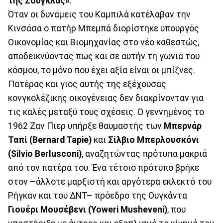
της Ζούγκλας»
.
Όταν οι δυνάμεις του Καμπιλά κατέλαβαν την
Κινσάσα ο πατήρ Μπεμπά διορίστηκε υπουργός
Οικονομίας και Βιομηχανίας στο νέο καθεστώς,
αποδεικνύοντας πως και σε αυτήν τη γωνιά του
κόσμου, το μόνο που έχει αξία είναι οι μπίζνες.
Πατέρας και γιος αυτής της εξέχουσας
κονγκολέζικης οικογένειας δεν διακρίνονταν για
τις καλές μεταξύ τους σχέσεις. Ο γεννημένος το
1962 Ζαν Πιερ υπήρξε θαυμαστής των
Μπερνάρ
Ταπί (Bernard Tapie)
και
Σίλβιο Μπερλουσκόνι
(Silvio Berlusconi)
, αναζητώντας πρότυπα μακριά
από τον πατέρα του. Ένα τέτοιο πρότυπο βρήκε
στον –άλλοτε μαρξιστή και αργότερα εκλεκτό του
Ρήγκαν και του ΔΝΤ– πρόεδρο της Ουγκάντα
Γιουέρι Μουσέβενι (Yoweri Musheveni)
, που