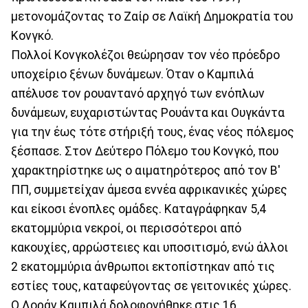
μετονομάζοντας το Ζαίρ σε Λαϊκή Δημοκρατία του
Κονγκό.
Πολλοί Κονγκολέζοι θεώρησαν τον νέο πρόεδρο
υποχείριο ξένων δυνάμεων. Όταν ο Καμπιλά
απέλυσε τον ρουαντανό αρχηγό των ενόπλων
δυνάμεων, ευχαριστώντας Ρουάντα και Ουγκάντα
για την έως τότε στήριξή τους, ένας νέος πόλεμος
ξέσπασε. Στον Δεύτερο Πόλεμο του Κονγκό, που
χαρακτηρίστηκε ως ο αιματηρότερος από τον Β'
ΠΠ, συμμετείχαν άμεσα εννέα αφρικανικές χώρες
και είκοσι ένοπλες ομάδες. Καταγράφηκαν 5,4
εκατομμύρια νεκροί, οι περισσότεροι από
κακουχίες, αρρώστειες και υποσιτισμό, ενώ άλλοι
2 εκατομμύρια άνθρωποι εκτοπίστηκαν από τις
εστίες τους, καταφεύγοντας σε γειτονικές χώρες.
Ο Λοράν Καμπιλά δολοφονήθηκε στις 16