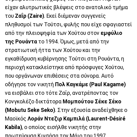
είχαν αλυτρωτικές βλέψεις στο ανατολικό τμήμα
του
Ζαΐρ (Zaire)
. Εκεί διέμεναν συγγενείς
πληθυσμοί των Τούτσι, φυλής που είχε σφαγιαστεί
από την πλειοψηφία των Χούτου στον
εμφύλιο
της Ρουάντα
το 1994. Όμως, μετά από την
στρατιωτική ήττα των Χούτου και την
εγκαθίδρυση κυβέρνησης Τούτσι στη Ρουάντα, η
περιοχή κατακλείστηκε από πρόσφυγες Χούτου,
που οργάνωναν επιθέσεις στα σύνορα. Αυτό
οδήγησε τον νικητή
Πολ Καγκάμε (Paul Kagame)
να εισβάλει στο τότε Ζαΐρ, ανατρέποντας τον
Κονγκολέζο δικτάτορα
Μομπούτου Σέκε Σέκο
(Mobutu Seke Seko)
. Στην εξουσία αναδείχθηκε ο
Μαοϊκός
Λοράν Ντεζιρ Καμπιλά (Laurent-Désiré
Kabila)
, ο οποίος εισήλθε νικητής στην
πρωτεύουσα Κινσάσα τον Μάιο του 1997,