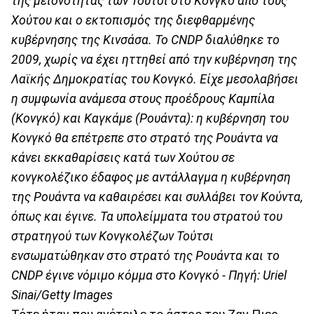
της μειονότητας των Τούτσι στο Κονγκό από τους
Χούτου και ο εκτοπισμός της διεφθαρμένης
κυβέρνησης της Κινσάσα. Το CNDP διαλύθηκε το
2009, χωρίς να έχει ηττηθεί από την κυβέρνηση της
Λαϊκής Δημοκρατίας του Κονγκό. Είχε μεσολαβήσει
η συμφωνία ανάμεσα στους προέδρους Καμπίλα
(Κονγκό) και Καγκάμε (Ρουάντα): η κυβέρνηση του
Κονγκό θα επέτρεπε στο στρατό της Ρουάντα να
κάνει εκκαθαρίσεις κατά των Χούτου σε
κονγκολέζικο έδαφος με αντάλλαγμα η κυβέρνηση
της Ρουάντα να καθαιρέσει και συλλάβει τον Κούντα,
όπως και έγινε. Τα υπολείμματα του στρατού του
στρατηγού των Κονγκολέζων Τούτσι
ενσωματώθηκαν στο στρατό της Ρουάντα και το
CNDP έγινε νόμιμο κόμμα στο Κονγκό - Πηγή: Uriel
Sinai/Getty Images