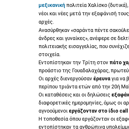
μεξικανική
πολιτεία Χαλίσκο (δυτικά)
νέοι και νέες μετά την εξαφάνισή του
αρχές.
Ανασύρθηκαν «σαράντα πέντε σακούλες
άνδρες και γυναίκες», ανέφερε σε δελ
πολιτειακής εισαγγελίας, που συνέχιζ
στοιχεία.
Εντοπίστηκαν την Τρίτη στον
πάτο χα
προάστιο της Γουαδαλαχάρας, πρωτεύ
Οι αρχές διενεργούσαν
έρευνα
για να 
περίπου τριάντα ετών από την 20ή Μα
Οι καταθέσεις και οι δηλώσεις
εξαφάν
διαφορετικές ημερομηνίες, όμως οι α
αγνοούμενοι
εργάζονταν στο ίδιο call 
Η τοποθεσία όπου εργάζονταν οι εξαφ
εντοπίστηκαν τα ανθρώπινα υπολείμμ