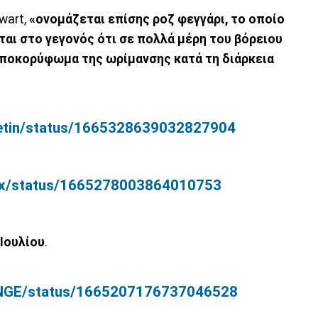
wart,
«oνομάζεται επίσης ροζ φεγγάρι, το οποίο
ται στο γεγονός ότι σε πολλά μέρη του βόρειου
 αποκορύφωμα της ωρίμανσης κατά τη διάρκεια
lletin/status/1665328639032827904
eWx/status/1665278003864010753
 Ιουλίου
.
ENGE/status/1665207176737046528