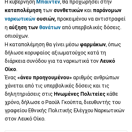
Η κυβέρνηση
Μπάιντεν
, θα προχωρήσει στην
καταπολέμηση
των
συνθετικών
και
παράνομων
ναρκωτικών
ουσιών,
προκειμένου να αντιστραφεί
η
αύξηση
των
θανάτων
από υπερβολικές δόσεις.
οπιούχων.
Η καταπολέμηση θα γίνει μέσω
φαρμάκων
, όπως
δήλωσε κορυφαίος αξιωματούχος κατά τη
διάρκεια συνόδου για τα ναρκωτικά τον
Λευκό
Οίκο
.
Ένας
«άνευ προηγουμένου»
αριθμός ανθρώπων
χάνεται από τις υπερβολικές δόσεις και τις
δηλητηριάσεις στις
Ηνωμένες
Πολιτείες
κάθε
χρόνο, δήλωσε ο Ραούλ Γκούπτα, διευθυντής του
γραφείου Εθνικής Πολιτικής Ελέγχου Ναρκωτικών
στον Λευκό Οίκο.