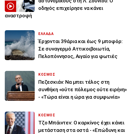
αστυνομικούς στη Λ. Σουνίου: Ο
οδηγός επιχείρησε να κάνει
αναστροφή
ΕΛΛΑΔΑ
Έρχονται 39άρια και έως 9 μποφόρ:
Σε συναγερμό Αττικοιβοιωτία,
Πελοπόννησος, Αιγαίο για φωτιές
ΚΟΣΜΟΣ
Πεζεσκιάν: Να μπει τέλος στη
συνθήκη «ούτε πόλεμος ούτε ειρήνη»
- «Τώρα είναι η ώρα για συμφωνία»
ΚΟΣΜΟΣ
Τζο Μπάιντεν: Ο καρκίνος έχει κάνει
μετάσταση στα οστά - «Επώδυνη και