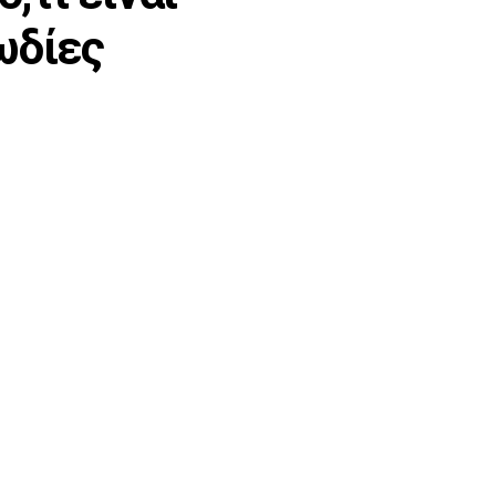
ωδίες