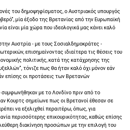
μονές του δημοψηφίσματος, ο Αυστριακός υπουργός
βερό", μία έξοδο της Βρετανίας από την Ευρωπαϊκή
ία είναι μία χώρα που ιδεολογικά μας κάνει καλό
την Αυστρία - με τους Σοσιαλδημοκράτες -
ωτερικών, επισημαίνοντας ιδιαίτερα τις θέσεις του
κονομικής πολιτικής, κατά της κατάχρησης της
υξελλών", τόνιζε πως θα ήταν καλό όχι μόνον εάν
εάν επίσης οι προτάσεις των Βρετανών
υ συμφωνήθηκαν με το Λονδίνο πριν από το
ιαν Κουρτς σημείωνε πως οι Βρετανοί έθεσαν σε
ρέπει να εξελιχθεί περαιτέρω, όπως, για
τανία περισσότερης επικουρικότητας, καθώς επίσης
η ελεύθερη διακίνηση προσώπων με την επιλογή του