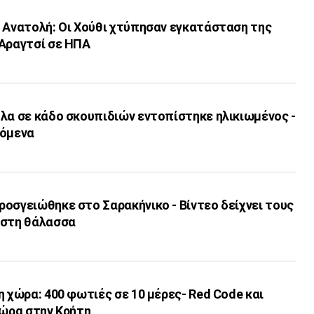
η Ανατολή: Οι Χούθι χτύπησαν εγκατάσταση της
 Αραγτσί σε ΗΠΑ
λα σε κάδο σκουπιδιών εντοπίστηκε ηλικιωμένος -
χόμενα
οσγειώθηκε στο Σαρακήνικο - Βίντεο δείχνει τους
 στη θάλασσα
η χώρα: 400 φωτιές σε 10 μέρες- Red Code και
/ώρα στην Κρήτη