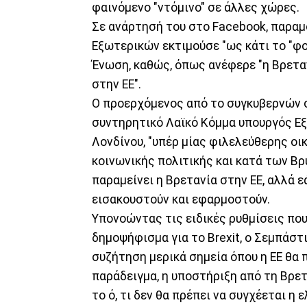
φαινόμενο "ντόμινο" σε άλλες χώρες.
Σε ανάρτησή του στο Facebook, παρα
Εξωτερικών εκτιμούσε "ως κάτι το "φο
Ένωση, καθώς, όπως ανέφερε "η Βρεταν
στην ΕΕ".
Ο προερχόμενος από το συγκυβερνών σ
συντηρητικό Λαϊκό Κόμμα υπουργός Εξ
Λονδίνου, "υπέρ μίας φιλελεύθερης οι
κοινωνικής πολιτικής και κατά των Βρ
παραμείνει η Βρετανία στην ΕΕ, αλλά 
εισακουστούν και εφαρμοστούν.
Υπονοώντας τις ειδικές ρυθμίσεις πο
δημοψήφισμα για το Brexit, ο Σεμπάστ
συζήτηση μερικά σημεία όπου η ΕΕ θα π
παράδειγμα, η υποστήριξη από τη Βρε
το ό, τι δεν θα πρέπει να συγχέεται 