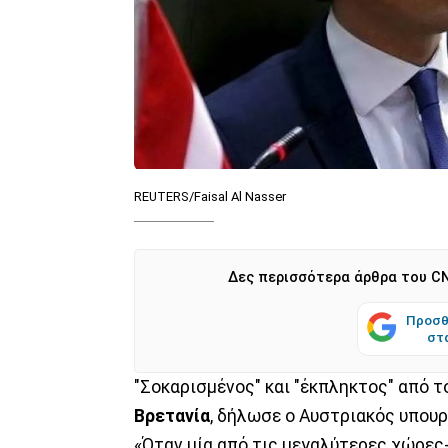
REUTERS/Faisal Al Nasser
Δες περισσότερα άρθρα του CN
Προσθ
στ
"Σοκαρισμένος" και "έκπληκτος" από 
Βρετανία
, δήλωσε ο Αυστριακός υπου
«Όταν μία από τις μεγαλύτερες χώρες-