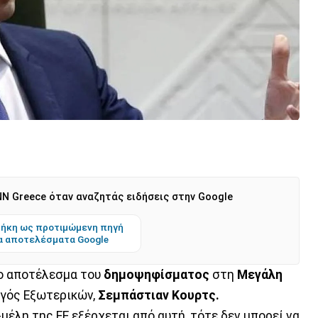
N Greece όταν αναζητάς ειδήσεις στην Google
ήκη ως προτιμώμενη πηγή
α αποτελέσματα Google
το αποτέλεσμα του
δημοψηφίσματος
στη
Μεγάλη
ργός Εξωτερικών,
Σεμπάστιαν Κουρτς.
μέλη της ΕΕ εξέρχεται από αυτή, τότε δεν μπορεί να