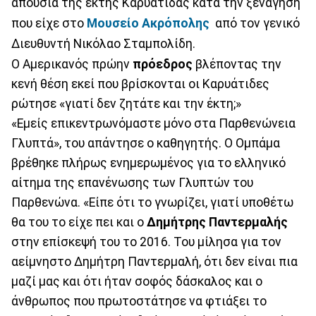
απουσία της έκτης Καρυάτιδας κατά την ξενάγηση
που είχε στο
Μουσείο Ακρόπολης
από τον γενικό
Διευθυντή Νικόλαο Σταμπολίδη.
Ο Αμερικανός πρώην
πρόεδρος
βλέποντας την
κενή θέση εκεί που βρίσκονται οι Καρυάτιδες
ρώτησε «γιατί δεν ζητάτε και την έκτη;»
«Εμείς επικεντρωνόμαστε μόνο στα Παρθενώνεια
Γλυπτά», του απάντησε ο καθηγητής. Ο Ομπάμα
βρέθηκε πλήρως ενημερωμένος για το ελληνικό
αίτημα της επανένωσης των Γλυπτών του
Παρθενώνα. «Είπε ότι το γνωρίζει, γιατί υποθέτω
θα του το είχε πει και ο
Δημήτρης Παντερμαλής
στην επίσκεψή του το 2016. Του μίλησα για τον
αείμνηστο Δημήτρη Παντερμαλή, ότι δεν είναι πια
μαζί μας και ότι ήταν σοφός δάσκαλος και ο
άνθρωπος που πρωτοστάτησε να φτιάξει το