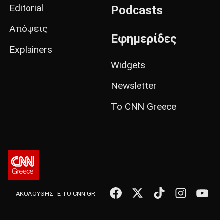
Editorial
Podcasts
Απόψεις
Εφημερίδες
Explainers
Widgets
Newsletter
Το CNN Greece
ΑΚΟΛΟΥΘΗΣΤΕ ΤΟ CNN.GR