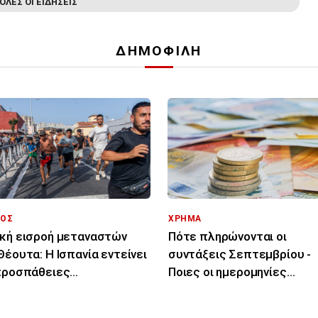
ΟΛΕΣ ΟΙ ΕΙΔΗΣΕΙΣ
ΔΗΜΟΦΙΛΗ
ΟΣ
ΧΡΗΜΑ
κή εισροή μεταναστών
Πότε πληρώνονται οι
Θέουτα: Η Ισπανία εντείνει
συντάξεις Σεπτεμβρίου -
προσπάθειες
Ποιες οι ημερομηνίες
οποίησης των νεκρών
καταβολής