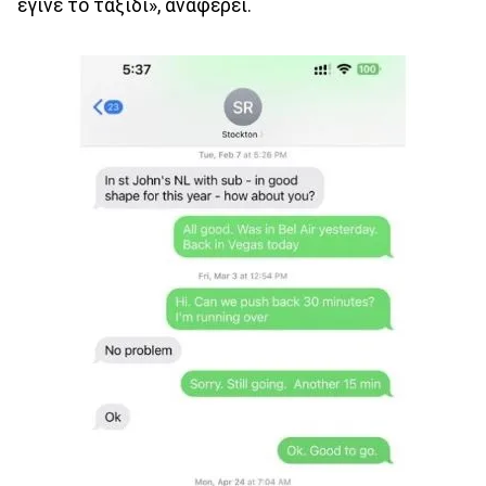
έγινε το ταξίδι», αναφέρει.