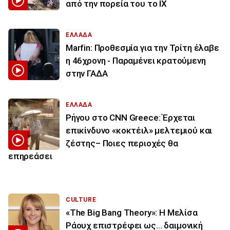
από την πορεία του το ΙΧ
ΕΛΛΑΔΑ
Marfin: Προθεσμία για την Τρίτη έλαβε
η 46χρονη - Παραμένει κρατούμενη
στην ΓΑΔΑ
ΕΛΛΑΔΑ
Ρήγου στο CNN Greece: Έρχεται
επικίνδυνο «κοκτέιλ» μελτεμιού και
ζέστης– Ποιες περιοχές θα
επηρεάσει
CULTURE
«The Big Bang Theory»: Η Μελίσα
Ράουχ επιστρέφει ως… δαιμονική