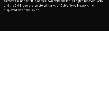
elements ® and © 2015 Cable News Network, Inc. All rights reserved. CNN
and the CNN logo are registered marks of Cable News Network, Inc.,
displayed with permission