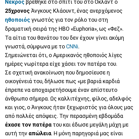
Νεκρός
βρέθηκε στο σπίτι του στο Όκλαντ ο
25χρονος
Άνγκους Κλάουντ, ένας ανερχόμενος
ηθοποιός
γνωστός για τον ρόλο του στη
δραματική σειρά της HBO «Euphoria», ως «Φεζ».
Τα αίτια του θανάτου του δεν έχουν γίνει ακόμη
γνωστά, σύμφωνα με το
CNNi
.
Σημειώνεται ότι, ο Αμερικανός ηθοποιός λίγες
ημέρες νωρίτερα είχε χάσει τον πατέρα του.
Σε σχετική ανακοίνωση που δημοσίευσε η
οικογένειά του, δήλωσε πως «με βαριά καρδιά
έπρεπε να αποχαιρετήσουμε έναν απίστευτο
άνθρωπο σήμερα. Ως καλλιτέχνης, φίλος, αδελφός
και γιος, ο Άνγκους ήταν ξεχωριστός για όλους μας
από πολλές απόψεις. Την περασμένη εβδομάδα
έxασε τον πατέρα
του και έδωσε μεγάλη μάχη με
αυτή την
απώλεια
. Η μόνη παρηγοριά μας είναι