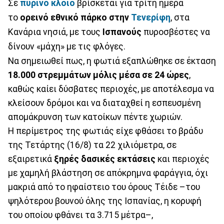
Σε
πύρινο κλοιό
βρίσκεται για τρίτη ημέρα
το
ορεινό εθνικό πάρκο στην
Τενερίφη
, στα
Κανάρια νησιά, με τους
Ισπανούς
πυροσβέστες να
δίνουν «μάχη» με τις φλόγες.
Να σημειωθεί πως, η φωτιά εξαπλώθηκε σε έκταση
18.000 στρεμμάτων μόλις μέσα σε 24 ώρες
,
καθώς καίει δύσβατες περιοχές, με αποτέλεσμα να
κλείσουν δρόμοι και να διαταχθεί η εσπευσμένη
απομάκρυνση των κατοίκων πέντε χωριών.
Η περίμετρος της φωτιάς είχε φθάσει το βράδυ
της Τετάρτης (16/8) τα 22 χιλιόμετρα, σε
εξαιρετικά
ξηρές δασικές εκτάσεις
και περιοχές
με χαμηλή βλάστηση σε απόκρημνα φαράγγια, όχι
μακριά από το ηφαίστειο του όρους Τέιδε –του
ψηλότερου βουνού όλης της Ισπανίας, η κορυφή
του οποίου φθάνει τα 3.715 μέτρα–,