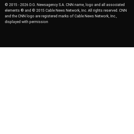
© 2015 - 2026 D.G. Newsagency S.A. CNN name, logo and all associated
elements ® and © 2015 Cable News Network, Inc. All rights reserved. CNN
and the CNN logo are registered marks of Cable News Network, Inc.,
displayed with permission