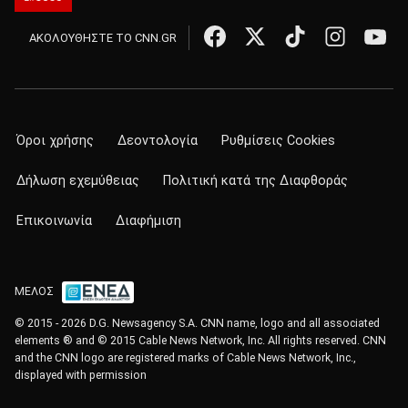
ΑΚΟΛΟΥΘΗΣΤΕ ΤΟ CNN.GR
Όροι χρήσης
Δεοντολογία
Ρυθμίσεις Cookies
Δήλωση εχεμύθειας
Πολιτική κατά της Διαφθοράς
Επικοινωνία
Διαφήμιση
ΜΕΛΟΣ
© 2015 - 2026 D.G. Newsagency S.A. CNN name, logo and all associated
elements ® and © 2015 Cable News Network, Inc. All rights reserved. CNN
and the CNN logo are registered marks of Cable News Network, Inc.,
displayed with permission