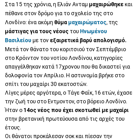
Στα 15 της χρόνια, η Ελιάν Ανταμ
μαχαιρώθηκε
και
πέθανε στον δρόμο για το σχολείο της στο
Λονδίνο: ένα ακόμη
θύμα
μαχαιρώματος
, της
μάστιγας για τους νέους
του
Ηνωμένου
Βασιλείου
με τον
εξαιρετικά βαρύ απολογισμό.
Μετά τον θάνατο του κοριτσιού τον Σεπτέμβριο
στο Κρόιντον του νοτίου Λονδίνου, κατηγορίες
απαγγέλθηκαν κατά 17χρονου που θα δικαστεί για
δολοφονία τον Απρίλιο. Η αστυνομία βρήκε στο
σπίτι του μαχαίρι 30 εκατοστών.
Λίγες μέρες αργότερα, ο Τάγε Φαΐκ, 16 ετών, έχασε
την ζωή του στο Εντμοντον, στο βόρειο Λονδίνο.
Ήταν ο
14ος νέος που έχει σκοτωθεί με μαχαίρι
στην βρετανική πρωτεύουσα από τις αρχές του
έτους.
Οι θάνατοι προκάλεσαν σοκ και πίεσαν την