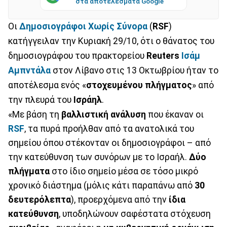
στα αποτελέσματα Google
Οι
Δημοσιογράφοι Χωρίς Σύνορα
(
RSF
)
κατήγγειλαν την Κυριακή 29/10, ότι ο θάνατος του
δημοσιογράφου του πρακτορείου
Reuters
Ισάμ
Αμπντάλα
στον Λίβανο στις 13 Οκτωβρίου ήταν το
αποτέλεσμα ενός «
στοχευμένου
πλήγματος
» από
την πλευρά του
Ισράηλ
.
«Με βάση τη
βαλλιστική
ανάλυση
που έκαναν οι
RSF
, τα πυρά προήλθαν από τα ανατολικά του
σημείου όπου στέκονταν οι δημοσιογράφοι – από
την κατεύθυνση των συνόρων με το Ισραήλ.
Δύο
πλήγματα
στο ίδιο σημείο μέσα σε τόσο μικρό
χρονικό διάστημα (μόλις κάτι παραπάνω από
30
δευτερόλεπτα
), προερχόμενα από την
ίδια
κατεύθυνση
, υποδηλώνουν σαφέστατα στόχευση