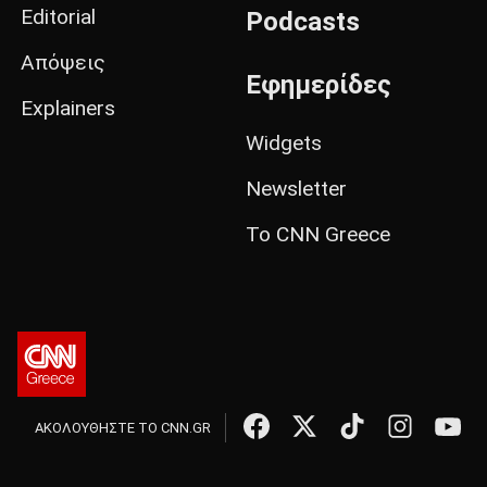
Editorial
Podcasts
Απόψεις
Εφημερίδες
Explainers
Widgets
Newsletter
Το CNN Greece
ΑΚΟΛΟΥΘΗΣΤΕ ΤΟ CNN.GR