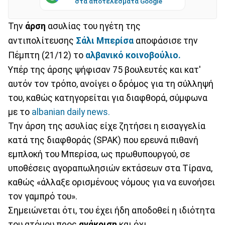
στα αποτελέσματα Google
Την
άρση
ασυλίας του ηγέτη της
αντιπολίτευσης
Σάλι Μπερίσα
αποφάσισε την
Πέμπτη (21/12) το
αλβανικό κοινοβούλιο.
Υπέρ της άρσης ψήφισαν 75 βουλευτές και κατ'
αυτόν τον τρόπο, ανοίγει ο δρόμος για τη σύλληψή
του, καθώς κατηγορείται για διαφθορά, σύμφωνα
με το
albanian daily news.
Την άρση της ασυλίας είχε ζητήσει η εισαγγελία
κατά της διαφθοράς (SPAK) που ερευνά πιθανή
εμπλοκή του Μπερίσα, ως πρωθυπουργού, σε
υποθέσεις αγοραπωλησιών εκτάσεων στα Τίρανα,
καθώς «άλλαξε ορισμένους νόμους για να ευνοήσει
τον γαμπρό του».
Σημειώνεται ότι, του έχει ήδη αποδοθεί η ιδιότητα
του ατόμου προς
ανάκριση
και όχι