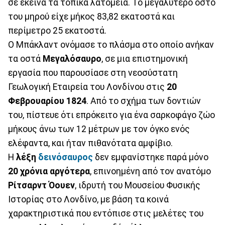
σε εκείνα τα τοπικά λατομεία. Το μεγαλύτερο οστό
του μηρού είχε μήκος 83,82 εκατοστά και
περίμετρο 25 εκατοστά.
Ο Μπάκλαντ ονόμασε το πλάσμα στο οποίο ανήκαν
τα οστά
Μεγαλόσαυρο
, σε μια επιστημονική
εργασία που παρουσίασε στη νεοσύστατη
Γεωλογική Εταιρεία του Λονδίνου στις
20
Φεβρουαρίου 1824
. Από το σχήμα των δοντιών
του, πίστευε ότι επρόκειτο για ένα σαρκοφάγο ζώο
μήκους άνω των 12 μέτρων με τον όγκο ενός
ελέφαντα, και ήταν πιθανότατα αμφίβιο.
Η
λέξη
δεινόσαυρος
δεν εμφανίστηκε παρά μόνο
20 χρόνια αργότερα
, επινοημένη από τον ανατόμο
Ρίτσαρντ Όουεν
, ιδρυτή του Μουσείου Φυσικής
Ιστορίας στο Λονδίνο, με βάση τα κοινά
χαρακτηριστικά που εντόπισε στις μελέτες του