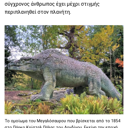
σύγχρονος άνθρωπος έχει μέχρι στιγμής
περιπλανηθεί στον πλανήτη.
Το ομοίωμα του Μεγαλόσαυρου που βρίσκεται από το 1854
στο Πάρκο Κρίσταλ Πάλας του Λονδίνου. Εκείνη την εποχή