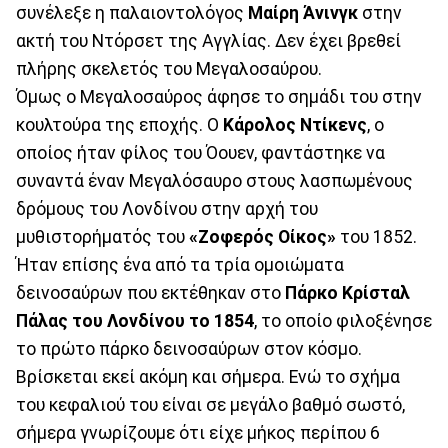
συνέλεξε η παλαιοντολόγος
Μαίρη Άνινγκ
στην
ακτή του Ντόρσετ της Αγγλίας. Δεν έχει βρεθεί
πλήρης σκελετός του Μεγαλοσαύρου.
Όμως ο Μεγαλοσαύρος άφησε το σημάδι του στην
κουλτούρα της εποχής. Ο
Κάρολος Ντίκενς
, ο
οποίος ήταν φίλος του Όουεν, φαντάστηκε να
συναντά έναν Μεγαλόσαυρο στους λασπωμένους
δρόμους του Λονδίνου στην αρχή του
μυθιστορήματός του
«Ζοφερός Οίκος»
του 1852.
Ήταν επίσης ένα από τα τρία ομοιώματα
δεινοσαύρων που εκτέθηκαν στο
Πάρκο Κρίσταλ
Πάλας του Λονδίνου το 1854
, το οποίο φιλοξένησε
το πρώτο πάρκο δεινοσαύρων στον κόσμο.
Βρίσκεται εκεί ακόμη και σήμερα. Ενώ το σχήμα
του κεφαλιού του είναι σε μεγάλο βαθμό σωστό,
σήμερα γνωρίζουμε ότι είχε μήκος περίπου 6