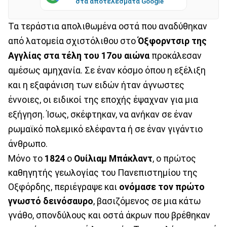
στα αποτελέσματα Google
Τα τεράστια απολιθωμένα οστά που αναδύθηκαν
από λατομεία σχιστόλιθου στο
Όξφορντσιρ της
Αγγλίας
στα τέλη του 17ου αιώνα
προκάλεσαν
αμέσως αμηχανία. Σε έναν κόσμο όπου η εξέλιξη
και η εξαφάνιση των ειδών ήταν άγνωστες
έννοιες, οι ειδικοί της εποχής έψαχναν για μια
εξήγηση. Ίσως, σκέφτηκαν, να ανήκαν σε έναν
ρωμαϊκό πολεμικό ελέφαντα ή σε έναν γιγάντιο
άνθρωπο.
Μόνο το
1824
ο
Ουίλιαμ Μπάκλαντ
, ο πρώτος
καθηγητής γεωλογίας του Πανεπιστημίου της
Οξφόρδης, περιέγραψε και
ονόμασε τον πρώτο
γνωστό δεινόσαυρο
, βασιζόμενος σε μια κάτω
γνάθο, σπονδύλους και οστά άκρων που βρέθηκαν