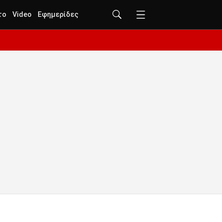
το
Video
Εφημερίδες