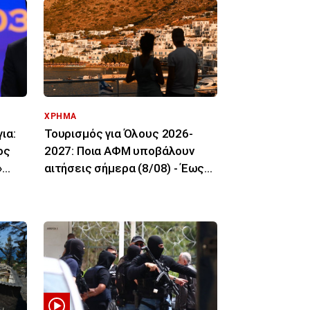
ΧΡΗΜΑ
ια:
Τουρισμός για Όλους 2026-
ος
2027: Ποια ΑΦΜ υποβάλουν
»
αιτήσεις σήμερα (8/08) - Έως
600 ευρώ η ενίσχυση