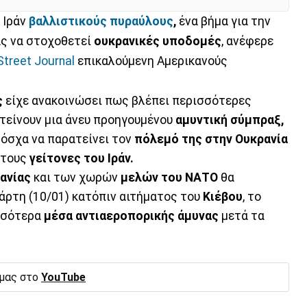
 Ιράν
βαλλιστικούς πυραύλους
,
ένα βήμα για την
ς να στοχοθετεί
ουκρανικές υποδομές
, ανέφερε
Street Journal
επικαλούμενη Αμερικανούς
ς
είχε ανακοινώσει πως βλέπει περισσότερες
τείνουν μια άνευ προηγουμένου
αμυντική σύμπραξ,
Μόσχα να παρατείνει τον
πόλεμό της στην Ουκρανία
 τους
γείτονες του Ιράν.
ανίας
και των χωρών
μελών του ΝΑΤΟ
θα
άρτη (10/01) κατόπιν αιτήματος του
Κιέβου
, το
ισσότερα
μέσα αντιαεροπορικής άμυνας
μετά τα
 μας στο
YouTube