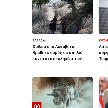
ΕΛΛΑΔΑ
ΚΟΣΜ
Θρίλερ στο Λυκαβητό:
Απορ
Βρέθηκε σορός σε σπηλιά
συμφ
κοντά στο εκκλησάκι των
Τουρ
Αγίων Ισιδώρων
μόνο