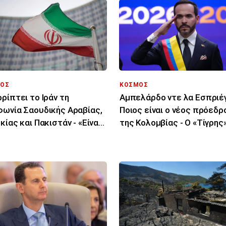
ΟΣ
ΚΟΣΜΟΣ
ρίπτει το Ιράν τη
Αμπελάρδο ντε λα Εσπριέγ
ωνία Σαουδικής Αραβίας,
Ποιος είναι ο νέος πρόεδρ
κίας και Πακιστάν - «Είναι
της Κολομβίας - Ο «Τίγρης
 στα χαρτιά»
εκατομμυριούχος