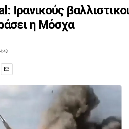
nal: Iρανικούς βαλλιστικ
οράσει η Μόσχα
4:43