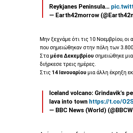
Reykjanes Peninsula…
pic.twi
— Earth42morrow (@Earth42
Μην ξεχνάμε ότι τις 10 Νοεμβρίου, οι
που σημειώθηκαν στην πόλη των 3.800
Στα
μέσα Δεκεμβρίου
σημειώθηκε μια
διήρκεσε τρεις ημέρες.
Στις
14 Ιανουαρίου
μια άλλη έκρηξη ε
Iceland volcano: Grindavik's p
lava into town
https://t.co/O
— BBC News (World) (@BBCW