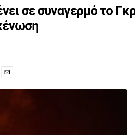
νει σε συναγερμό το Γκρί
κκένωση