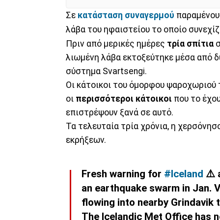
Σε
κατάσταση συναγερμού
παραμένουν
λάβα του ηφαιστείου το οποίο συνεχίζε
Πριν από μερικές ημέρες
τρία σπίτια
σ
λιωμένη λάβα εκτοξεύτηκε μέσα από δ
σύστημα Svartsengi.
Οι κάτοικοι του όμορφου ψαροχωριού τ
οι
περισσότεροι κάτοικοι
που το έχου
επιστρέψουν ξανά σε αυτό.
Τα τελευταία τρία χρόνια, η χερσόνησ
εκρήξεων.
Fresh warning for
#Iceland
⚠️ 
an earthquake swarm in Jan. V
flowing into nearby Grindavik 
The Icelandic Met Office has