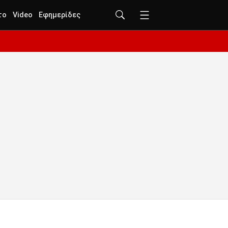
το
Video
Εφημερίδες