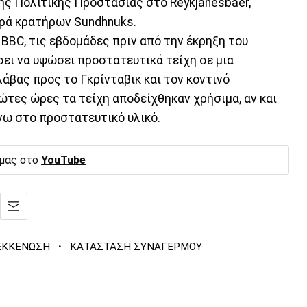
ής Πολιτικής Προστασίας στο Reykjanesbaer,
ιρά κρατήρων Sundhnuks.
BC, τις εβδομάδες πριν από την έκρηξη του
σει να υψώσει προστατευτικά τείχη σε μια
άβας προς το Γκρίνταβικ και τον κοντινό
ώτες ώρες τα τείχη αποδείχθηκαν χρήσιμα, αν και
νω στο προστατευτικό υλικό.
 μας στο
YouTube
·
ΕΚΚΕΝΩΣΗ
ΚΑΤΑΣΤΑΣΗ ΣΥΝΑΓΕΡΜΟΥ