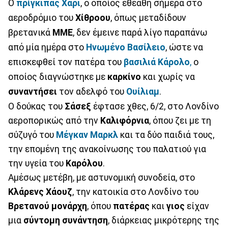
Ο
πρίγκιπας
Χάρι
, ο οποίος εθεάθη σήμερα στο
αεροδρόμιο του
Χίθροου
, όπως μεταδίδουν
βρετανικά
ΜΜΕ
, δεν έμεινε παρά λίγο παραπάνω
από μία ημέρα στο
Ηνωμένο
Βασίλειο
, ώστε να
επισκεφθεί τον πατέρα του
βασιλιά
Κάρολο
,
ο
οποίος διαγνώστηκε με
καρκίνο
και χωρίς να
συναντήσει
τον αδελφό του
Ουίλιαμ
.
Ο δούκας του
Σάσεξ
έφτασε χθες, 6/2, στο Λονδίνο
αεροπορικώς από την
Καλιφόρνια
, όπου ζει με τη
σύζυγό του
Μέγκαν
Μαρκλ
και τα δύο παιδιά τους,
την επομένη της ανακοίνωσης του παλατιού για
την υγεία του
Καρόλου
.
Αμέσως μετέβη, με αστυνομική συνοδεία, στο
Κλάρενς
Χάουζ
, την κατοικία στο Λονδίνο του
Βρετανού
μονάρχη
, όπου
πατέρας
και
γιος
είχαν
μια
σύντομη
συνάντηση
, διάρκειας μικρότερης της