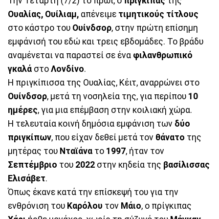
Την Τετάρτη (7/2) το πρωί, ο
πρίγκιπας
της
Ουαλίας, Ουίλιαμ,
απένειμε
τιμητικούς
τίτλους
στο κάστρο του
Ουίνδσορ
, στην πρώτη επίσημη
εμφάνισή του εδώ και τρεις εβδομάδες. Το βράδυ
αναμένεται να παραστεί σε ένα
φιλανθρωπικό
γκαλά
στο
Λονδίνο
.
Η πριγκίπισσα της Ουαλίας, Κέιτ, αναρρώνει στο
Ουίνδσορ
, μετά τη νοσηλεία της, για περίπου
10
ημέρες
, για μια επέμβαση στην κοιλιακή χώρα.
Η τελευταία κοινή δημόσια εμφάνιση των
δύο
πριγκίπων
, που είχαν δεθεί μετά τον
θάνατο
της
μητέρας του
Νταϊάνα
το
1997
, ήταν τον
Σεπτέμβριο
του
2022
στην κηδεία της
βασίλισσας
Ελισάβετ
.
Όπως έκανε κατά την επίσκεψή του για την
ενθρόνιση του
Καρόλου
τον
Μάιο
, ο πρίγκιπας