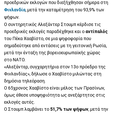
προεδρικών εκλογών που διεξήχθησαν σήμερα στη
Φινλανδία
, μετά την καταμέτρηση του 93,9% των
ψήφων.
Ο συντηρητικός Αλεξάντερ Στουμπ κέρδισε τις
προεδρικές εκλογές παραδέχθηκε και ο
αντίπαλός
του Πέκα Χααβίστο, σε μια ψηφοφορία που
σημαδεύτηκε από εντάσεις με τη γειτονική Ρωσία,
μετά την ένταξη της βορειοευρωπαϊκής χώρας
στο ΝΑΤΟ.
«Αλεξάντερ, συγχαρητήρια στον 13ο πρόεδρο της
Φινλανδίας», δήλωσε ο Χααβίστο μιλώντας στη
δημόσια τηλεόραση.
Ο 65χρονος Χααβίστο είναι μέλος των Πρασίνων,
όμως έθεσε υποψηφιότητα ως ανεξάρτητος στις
εκλογές αυτές.
Ο Στουμπ λαμβάνει το
51,7% των ψήφων
, μετά την