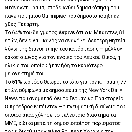
Ντόναλντ Τραμπ, υποδεικνύει δημοσκόπηση του
πανεπιστημίου Quinnipiac που δημοσιοποιήθηκε
χθες Τετάρτη.
Το 64% του δείγματος
έκρινε
ότι ο κ. Μπάιντεν, 81
ετών, δεν είναι ικανός να αναλάβει δεύτερη θητεία
λόγω της διανοητικής του κατάστασης — μάλλον
κακός οιωνός για τον ένοικο του Λευκού Οίκου, η
ηλικία του οποίου ήταν ήδη το κυριότερο
μειονέκτημά του.
Το
51%
ωστόσο θεωρεί το ίδιο για τον κ. Τραμπ, 77
ετών, σύμφωνα με δημοσίευμα της New York Daily
News που αναμεταδίδει το Γερμανικό Πρακτορείο.
Ο πρόεδρος Μπάιντεν —η πνευματική διαύγεια του
οποίου απασχόλησε το τελευταίο διάστημα τα
ΜΜΕ, ειδικά μετά τη δημοσιοποίηση πορίσματος
του ειδικού εισαγγελέα Ρόμπερτ Χουρ για την