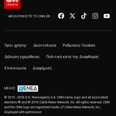
ΑΚΟΛΟΥΘΗΣΤΕ ΤΟ CNN.GR
Όροι χρήσης
Δεοντολογία
Ρυθμίσεις Cookies
Δήλωση εχεμύθειας
Πολιτική κατά της Διαφθοράς
Επικοινωνία
Διαφήμιση
ΜΕΛΟΣ
© 2015 - 2026 D.G. Newsagency S.A. CNN name, logo and all associated
elements ® and © 2015 Cable News Network, Inc. All rights reserved. CNN
and the CNN logo are registered marks of Cable News Network, Inc.,
displayed with permission