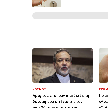
ΚΟΣΜΟΣ
ΧΡΗΜ
Αραγτσί: «Το Ιράν απέδειξε τη
Πότε
δύναμή του απέναντι στον
«Ανα
ακριβότερο στρατό του
«Σπίτ