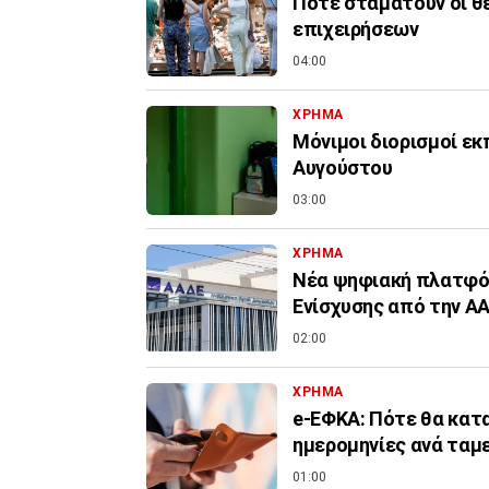
Πότε σταματούν οι θ
επιχειρήσεων
04:00
ΧΡΗΜΑ
Μόνιμοι διορισμοί εκ
Αυγούστου
03:00
ΧΡΗΜΑ
Νέα ψηφιακή πλατφόρ
Ενίσχυσης από την Α
02:00
ΧΡΗΜΑ
e-ΕΦΚΑ: Πότε θα κατα
ημερομηνίες ανά ταμ
01:00