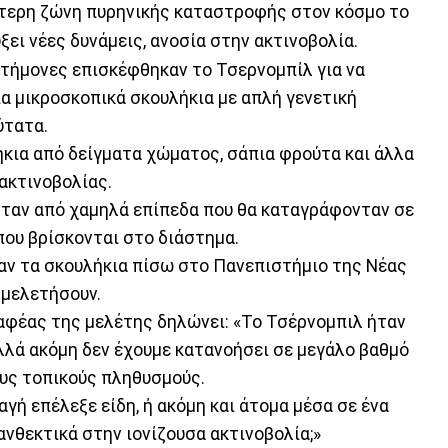
ότερη ζώνη πυρηνικής καταστροφής στον κόσμο το
ξει νέες δυνάμεις, ανοσία στην ακτινοβολία.
στήμονες επισκέφθηκαν το Τσερνομπίλ για να
α μικροσκοπικά σκουλήκια με απλή γενετική
ύτατα.
κια από δείγματα χώματος, σάπια φρούτα και άλλα
 ακτινοβολίας.
νταν από χαμηλά επίπεδα που θα καταγράφονταν σε
που βρίσκονται στο διάστημα.
αν τα σκουλήκια πίσω στο Πανεπιστήμιο της Νέας
 μελετήσουν.
αφέας της μελέτης δηλώνει: «Το Τσέρνομπιλ ήταν
λλά ακόμη δεν έχουμε κατανοήσει σε μεγάλο βαθμό
υς τοπικούς πληθυσμούς.
ή επέλεξε είδη, ή ακόμη και άτομα μέσα σε ένα
 ανθεκτικά στην ιονίζουσα ακτινοβολία;»