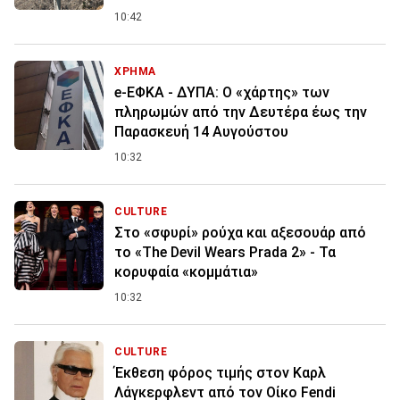
10:42
ΧΡΗΜΑ
e-ΕΦΚΑ - ΔΥΠΑ: Ο «χάρτης» των
πληρωμών από την Δευτέρα έως την
Παρασκευή 14 Αυγούστου
10:32
CULTURE
Στο «σφυρί» ρούχα και αξεσουάρ από
το «The Devil Wears Prada 2» - Τα
κορυφαία «κομμάτια»
10:32
CULTURE
Έκθεση φόρος τιμής στον Καρλ
Λάγκερφλεντ από τον Οίκο Fendi