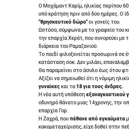
Ο Μοχάμαντ Καρίμ, ηλικίας περίπου 60
υπό κράτηση πριν από δύο ημέρες. Ο ί
"θρησκευτικό δώρο"
οι γονείς του.
Ωστόσο, σύμφωνα με το γραφείο του κ
την επαρχία Χεράτ, που συνορεύει με τ
διάρκεια του Ραμαζανιού.
Το παιδί φιλοξενείται προσωρινά σε 
κατάσταση σοκ. Δεν μιλάει, επαναλαμβ
Θα παραμείνει στο άσυλο έως ότου φτά
Αξίζει να σημειωθεί ότι η νόμιμη ηλικ
γυναίκες
και τα
18 για τους άνδρες.
Η νέα αυτή υπόθεση
εξαναγκαστικού 
οδυνηρό θάνατο μιας 14χρονης, την οπ
επαρχία Γορ.
Η Ζαχρά, που
πέθανε από εγκαύματα
μ
κακομεταχείρισης, είχε δοθεί στην πε