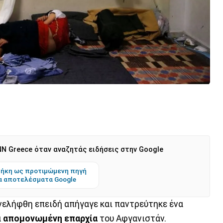
N Greece όταν αναζητάς ειδήσεις στην Google
ήκη ως προτιμώμενη πηγή
α αποτελέσματα Google
νελήφθη επειδή απήγαγε και παντρεύτηκε ένα
α
απομονωμένη επαρχία
του Αφγανιστάν.