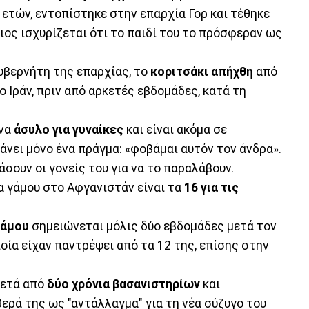
 ετών, εντοπίστηκε στην επαρχία Γορ και τέθηκε
διος ισχυρίζεται ότι το παιδί του το πρόσφεραν ως
υβερνήτη της επαρχίας, το
κοριτσάκι απήχθη
από
ο Ιράν, πριν από αρκετές εβδομάδες, κατά τη
ένα
άσυλο για γυναίκες
και είναι ακόμα σε
άνει μόνο ένα πράγμα: «φοβάμαι αυτόν τον άνδρα».
σουν οι γονείς του για να το παραλάβουν.
ία γάμου στο Αφγανιστάν είναι τα
16 για τις
γάμου
σημειώνεται μόλις δύο εβδομάδες μετά τον
οία είχαν παντρέψει από τα 12 της, επίσης στην
ετά από
δύο χρόνια βασανιστηρίων
και
θερά της ως "αντάλλαγμα" για τη νέα σύζυγο του