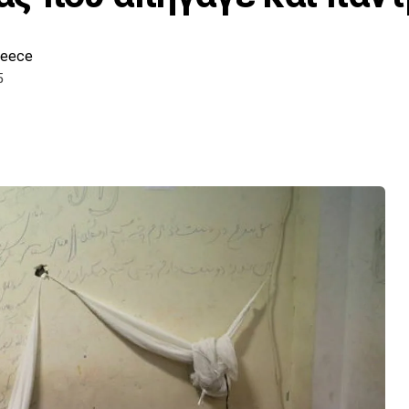
reece
5