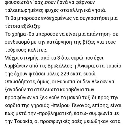
φουσκωτά ν’ αρχίσουν ξανά να φέρνουν
ταλαιπωρημένες ψυχές στα ελληνικά νησιά.
Τι θα μπορούσε ενδεχομένως να συγκρατήσει μια
τέτοια εξέλιξη;
Το χρήμα -θα μπορούσε να είναι μία απάντηση- σε
συνδυασμό με την κατάργηση της βίζας για τους
τούρκους πολίτες.
Μέχρι στιγμής, από τα 3 δισ. ευρώ που έχει
λαμβάνειν από τις Βρυξέλλες η Άγκυρα, στα ταμεία
της έχουν φτάσει μόλις 229 εκατ. ευρώ.
Οπωσδήποτε, όμως, οι Ευρωπαίοι δεν θέλουν να
ξαναδούν τα ατέλειωτα καραβάνια των
προσφύγων να ξεκινούν το μακρύ ταξίδι προς την
καρδιά της γηραιάς Ηπείρου. Γεγονός, επίσης, είναι
πως μετά την -προβληματική, έστω- συμφωνία με
την Τουρκία, οι προσφυγικές ροές μειώθηκαν κατά