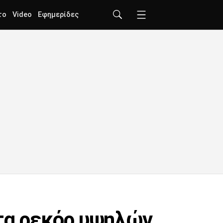
το
Video
Εφημερίδες
 τα ρεκόρ υψηλών