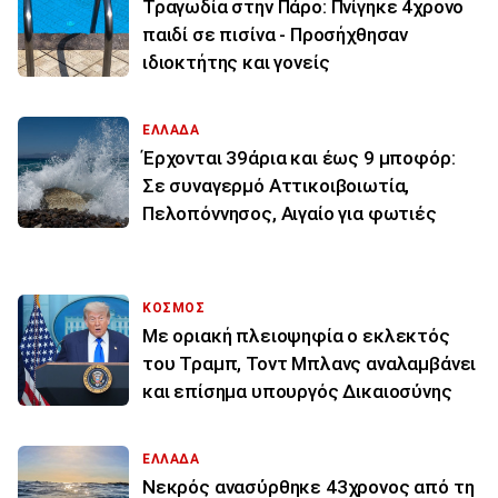
Τραγωδία στην Πάρο: Πνίγηκε 4χρονο
παιδί σε πισίνα - Προσήχθησαν
ιδιοκτήτης και γονείς
ΕΛΛΑΔΑ
Έρχονται 39άρια και έως 9 μποφόρ:
Σε συναγερμό Αττικοιβοιωτία,
Πελοπόννησος, Αιγαίο για φωτιές
ΚΟΣΜΟΣ
Με οριακή πλειοψηφία ο εκλεκτός
του Τραμπ, Τοντ Μπλανς αναλαμβάνει
και επίσημα υπουργός Δικαιοσύνης
ΕΛΛΑΔΑ
Νεκρός ανασύρθηκε 43χρονος από τη