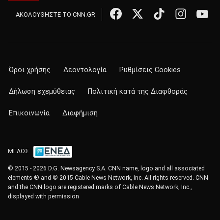
ΑΚΟΛΟΥΘΗΣΤΕ ΤΟ CNN.GR
Όροι χρήσης
Δεοντολογία
Ρυθμίσεις Cookies
Δήλωση εχεμύθειας
Πολιτική κατά της Διαφθοράς
Επικοινωνία
Διαφήμιση
ΜΕΛΟΣ
© 2015 - 2026 D.G. Newsagency S.A. CNN name, logo and all associated
elements ® and © 2015 Cable News Network, Inc. All rights reserved. CNN
and the CNN logo are registered marks of Cable News Network, Inc.,
displayed with permission