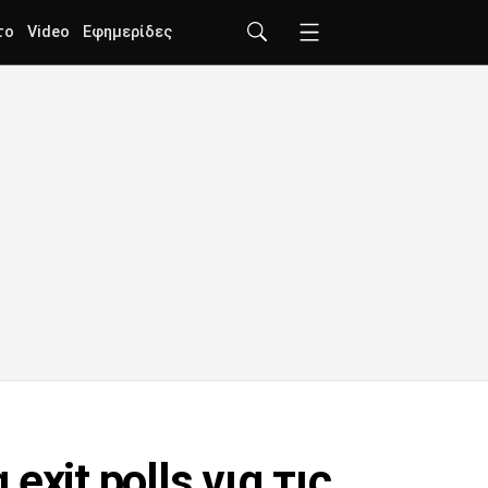
το
Video
Εφημερίδες
xit polls για τις