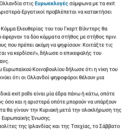
 Ολλανδία στις
Ευρωεκλογές
σύμφωνα με τα exit
Αριστερά-Εργατικοί προβλέπεται να κατακτήσει
το Κόμμα Ελευθερίας του του Γκερτ Βίλντερς θα
ου έφερναν τα δύο κόμματα στήθος με στήθος πριν.
υς που πρέπει ακόμη να ψηφίσουν: Κοιτάξτε τις
αι να κερδίσει!», δήλωσε ο επικεφαλής του
ανς.
 Ευρωπαϊκού Κοινοβουλίου δήλωσε ότι η νίκη του
νύει ότι οι Ολλανδοί ψηφοφόροι θέλουν μια
κά exit polls είναι μία έδρα πάνω ή κάτω, οπότε
ρς όσο και η αριστερά οπότε μπορούν να υπάρξουν
τα θα γίνουν την Κυριακή μετά την ολοκλήρωση της
ς Ευρωπαϊκής Ένωσης.
πολίτες της Ιρλανδίας και της Τσεχίας, το Σάββατο