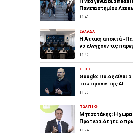
Η νέα γενιά business 
Πανεπιστημίου Λευκ
11:40
ΕΛΛΑΔΑ
Η Αττική αποκτά «Πα
να ελέγχουν τις παρε
11:40
TECH
Google: Ποιος είναι 
το «τιμόνι» της ΑΙ
11:30
ΠΟΛΙΤΙΚΗ
Μητσοτάκης: Η χώρα δ
Προτεραιότητα ο πρ
11:24