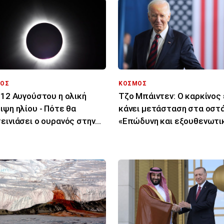
ΟΣ
ΚΟΣΜΟΣ
 12 Αυγούστου η ολική
Τζο Μπάιντεν: Ο καρκίνος 
ιψη ηλίου - Πότε θα
κάνει μετάσταση στα οστά
εινιάσει ο ουρανός στην
«Επώδυνη και εξουθενωτι
ώπη
μάχη»