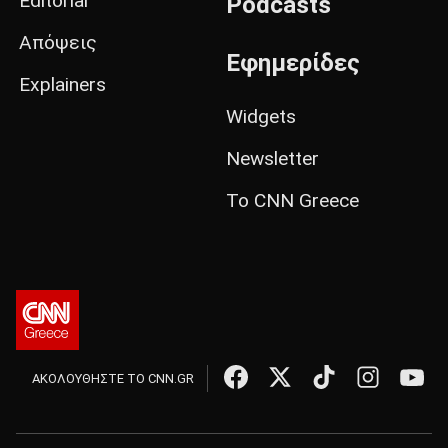
Editorial
Podcasts
Απόψεις
Εφημερίδες
Explainers
Widgets
Newsletter
Το CNN Greece
ΑΚΟΛΟΥΘΗΣΤΕ ΤΟ CNN.GR