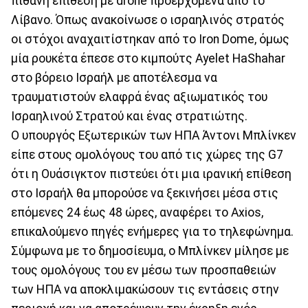
πιθανή επίθεση με drone προερχόμενα από το
Λίβανο. Όπως ανακοίνωσε ο ισραηλινός στρατός
οι στόχοι αναχαιτίστηκαν από το Iron Dome, όμως
μία ρουκέτα έπεσε στο κιμπούτς Ayelet HaShahar
στο βόρειο Ισραήλ με αποτέλεσμα να
τραυματιστούν ελαφρά ένας αξιωματικός του
Ισραηλινού Στρατού και ένας στρατιώτης.
Ο υπουργός Εξωτερικών των ΗΠΑ Άντονι Μπλίνκεν
είπε στους ομολόγους του από τις χώρες της G7
ότι η Ουάσιγκτον πιστεύει ότι μια ιρανική επίθεση
στο Ισραήλ θα μπορούσε να ξεκινήσει μέσα στις
επόμενες 24 έως 48 ώρες, αναφέρει το Axios,
επικαλούμενο πηγές ενήμερες για το τηλεφώνημα.
Σύμφωνα με το δημοσίευμα, ο Μπλίνκεν μίλησε με
τους ομολόγους του εν μέσω των προσπαθειών
των ΗΠΑ να αποκλιμακώσουν τις εντάσεις στην