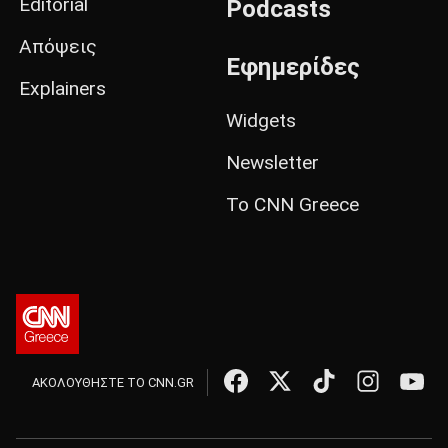
Editorial
Podcasts
Απόψεις
Εφημερίδες
Explainers
Widgets
Newsletter
Το CNN Greece
ΑΚΟΛΟΥΘΗΣΤΕ ΤΟ CNN.GR