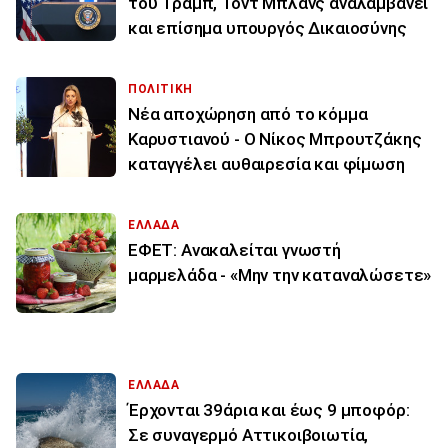
του Τραμπ, Τοντ Μπλανς αναλαμβάνει
και επίσημα υπουργός Δικαιοσύνης
ΠΟΛΙΤΙΚΗ
Νέα αποχώρηση από το κόμμα
Καρυστιανού - Ο Νίκος Μπρουτζάκης
καταγγέλει αυθαιρεσία και φίμωση
ΕΛΛΑΔΑ
ΕΦΕΤ: Ανακαλείται γνωστή
μαρμελάδα - «Μην την καταναλώσετε»
ΕΛΛΑΔΑ
Έρχονται 39άρια και έως 9 μποφόρ:
Σε συναγερμό Αττικοιβοιωτία,