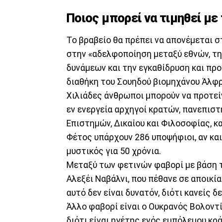
Ποιος μπορεί να τιμηθεί με
Το βραβείο θα πρέπει να απονέμεται 
στην «αδελφοποίηση μεταξύ εθνών, τ
δυνάμεων και την εγκαθίδρυση και πρ
διαθήκη του Σουηδού βιομηχάνου Άλφρ
Χιλιάδες άνθρωποι μπορούν να προτεί
εν ενεργεία αρχηγοί κρατών, πανεπιστ
Επιστημών, Δικαίου και Φιλοσοφίας, κ
Φέτος υπάρχουν 286 υποψήφιοι, αν κα
μυστικός για 50 χρόνια.
Μεταξύ των φετινών φαβορί με βάση 
Αλεξέι Ναβάλνι, που πέθανε σε αποικί
αυτό δεν είναι δυνατόν, διότι κανείς 
Άλλο φαβορί είναι ο Ουκρανός Βολοντίμ
διότι είναι ηγέτης ενός εμπόλεμου κρ