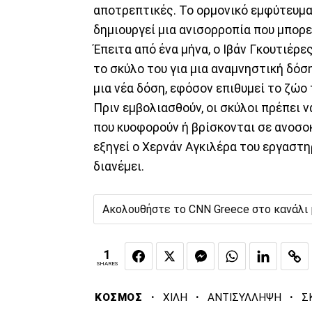
αποτρεπτικές. Το ορμονικό εμφύτευμα, «
δημιουργεί μια ανισορροπία που μπορεί
Έπειτα από ένα μήνα, ο Ιβάν Γκουτιέρε
το σκύλο του για μια αναμνηστική δόση
μια νέα δόση, εφόσον επιθυμεί το ζώο 
Πριν εμβολιασθούν, οι σκύλοι πρέπει ν
που κυοφορούν ή βρίσκονται σε ανοσο
εξηγεί ο Χερνάν Αγκιλέρα του εργαστη
διανέμει.
Ακολουθήστε το CNN Greece στο κανάλι
1
SHARES
·
·
·
ΚΟΣΜΟΣ
ΧΙΛΗ
ΑΝΤΙΣΥΛΛΗΨΗ
Σ