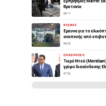
Εμπρησμός Marfin: Εκ
Βρετανία
08:11
ΚΟΣΜΟΣ
Έρευνα για το ελικό
αναπνοής από επιβα
08:02
ΕΠΙΧΕΙΡΗΣΕΙΣ
Τιερύ Ντεό (Meridiam
γρίφο διασύνδεσης Ε
07:52