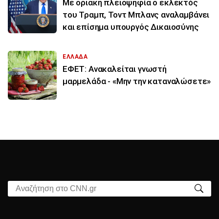
Με οριακή πλειοψηφία ο εκλεκτός
του Τραμπ, Τοντ Μπλανς αναλαμβάνει
και επίσημα υπουργός Δικαιοσύνης
ΕΛΛΑΔΑ
ΕΦΕΤ: Ανακαλείται γνωστή
μαρμελάδα - «Μην την καταναλώσετε»
Αναζήτηση στο CNN.gr