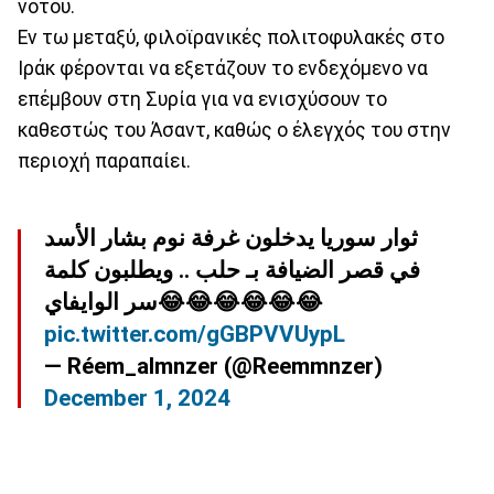
νότου.
Εν τω μεταξύ, φιλοϊρανικές πολιτοφυλακές στο
Ιράκ φέρονται να εξετάζουν το ενδεχόμενο να
επέμβουν στη Συρία για να ενισχύσουν το
καθεστώς του Άσαντ, καθώς ο έλεγχός του στην
περιοχή παραπαίει.
ثوار سوريا يدخلون غرفة نوم بشار الأسد
في قصر الضيافة بـ حلب .. ويطلبون كلمة
سر الوايفاي😂😂😂😂😂😂
pic.twitter.com/gGBPVVUypL
— Réem_almnzer (@Reemmnzer)
December 1, 2024