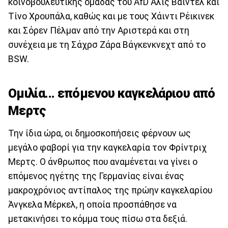
κοινοβουλευτικής ομάδας του AfD Άλις Βάιντελ και
Τίνο Χρουπάλα, καθώς και με τους Χάιντι Ρέικινεκ
και Σόρεν Πέλμαν από την Αριστερά και στη
συνέχεια με τη Σάχρσ Ζάρα Βάγκενκνεχτ από το
BSW.
Ομιλία... επόμενου καγκελάριου από
Μερτς
Την ίδια ώρα, οι δημοσκοπήσεις φέρνουν ως
μεγάλο φαβορί για την καγκελαρία τον Φρίντριχ
Μερτς. Ο άνθρωπος που αναμένεται να γίνει ο
επόμενος ηγέτης της Γερμανίας είναι ένας
μακροχρόνιος αντίπαλος της πρώην καγκελαρίου
Άνγκελα Μέρκελ, η οποία προσπάθησε να
μετακινήσει το κόμμα τους πίσω στα δεξιά.