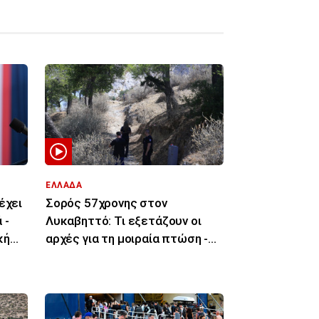
ΕΛΛΑΔΑ
έχει
Σορός 57χρονης στον
 -
Λυκαβηττό: Τι εξετάζουν οι
κή
αρχές για τη μοιραία πτώση -
«Κλειδί» η νεκροψία