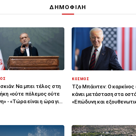
ΔΗΜΟΦΙΛΗ
ΟΣ
ΚΟΣΜΟΣ
σκιάν: Να μπει τέλος στη
Τζο Μπάιντεν: Ο καρκίνος 
ήκη «ούτε πόλεμος ούτε
κάνει μετάσταση στα οστά
νη» - «Τώρα είναι η ώρα για
«Επώδυνη και εξουθενωτι
φωνία»
μάχη»