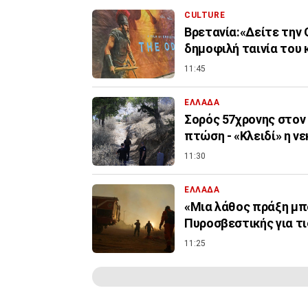
CULTURE
Βρετανία:«Δείτε την 
δημοφιλή ταινία του 
11:45
ΕΛΛΑΔΑ
Σορός 57χρονης στον 
πτώση - «Κλειδί» η ν
11:30
ΕΛΛΑΔΑ
«Μια λάθος πράξη μπο
Πυροσβεστικής για τ
11:25